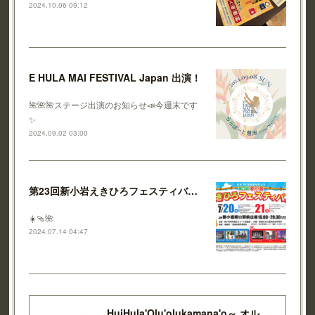
2024.10.06 09:12
E HULA MAI FESTIVAL Japan 出演！
🌺🌺🌺ステージ出演のお知らせ📣今週末です
✨
2024.09.02 03:00
第23回新小岩えきひろフェスティバル 出演！
☀️🩴🌺
2024.07.14 04:47
HuiHula'Olu'olukamana'o～ オルオルカマナオ～