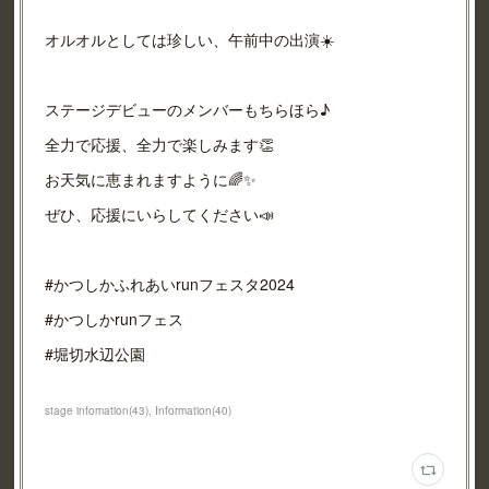
オルオルとしては珍しい、午前中の出演☀️
ステージデビューのメンバーもちらほら♪
全力で応援、全力で楽しみます👏
お天気に恵まれますように🌈✨
ぜひ、応援にいらしてください📣
#かつしかふれあいrunフェスタ2024
#かつしかrunフェス
#堀切水辺公園
stage infomation
(
43
)
Information
(
40
)