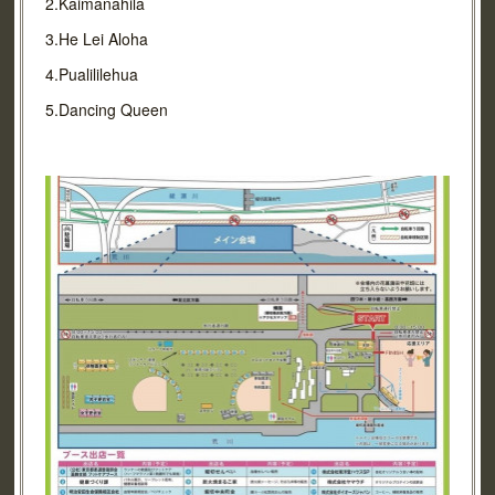
2.Kaimanahila
3.He Lei Aloha
4.Pualililehua
5.Dancing Queen