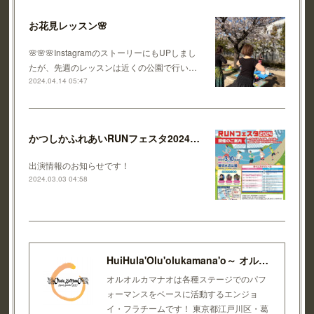
お花見レッスン🌸
🌸🌸🌸InstagramのストーリーにもUPしまし
たが、先週のレッスンは近くの公園で行い…
2024.04.14 05:47
かつしかふれあいRUNフェスタ2024 出演！
出演情報のお知らせです！
2024.03.03 04:58
HuiHula'Olu'olukamana'o～ オルオルカマナオ～
オルオルカマナオは各種ステージでのパフ
ォーマンスをベースに活動するエンジョ
イ・フラチームです！ 東京都江戸川区・葛