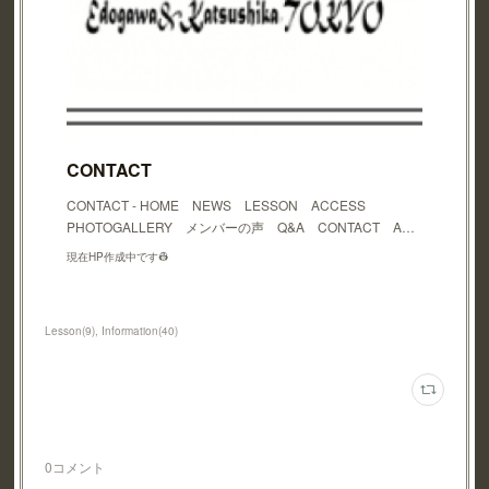
CONTACT
CONTACT - HOME NEWS LESSON ACCESS
PHOTOGALLERY メンバーの声 Q&A CONTACT A…
現在HP作成中です👷
Lesson
(
9
)
Information
(
40
)
0
コメント