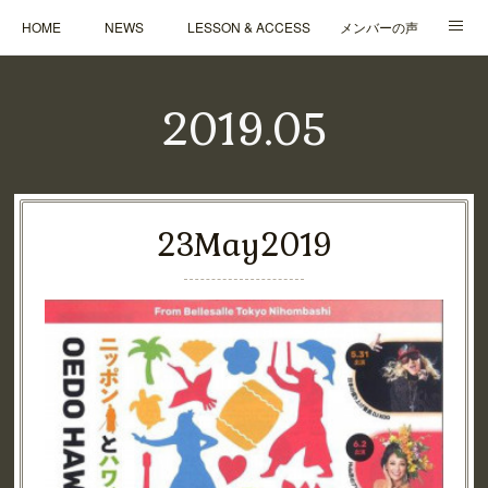
HOME
NEWS
LESSON & ACCESS
メンバーの声
Q&A
CONTACT
ABOUT
CONTENTS
2019
.
05
23
May
2019