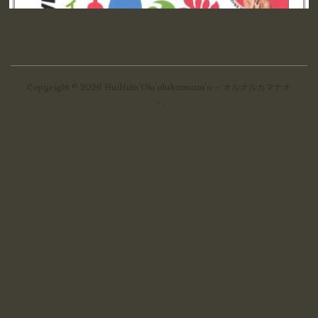
Copyright ©
2026
HuiHula'Olu'olukamana'o～ オルオルカマナオ
～
.
“大江戸ハワイフェスティバル2019”出演します!!
6月1日(土) 17:30頃～ベルサール東京日本橋1F 特設ス
テージ 【曲目】1.LovryHinahina2.He Lei Aloha (No