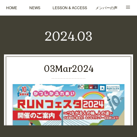
HOME
NEWS
LESSON & ACCESS
メンバーの声
Q&A
CONTACT
ABOUT
CONTENTS
2024
.
03
03
Mar
2024